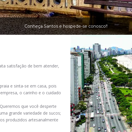
Conheça Santos e hospede-se conosco!!
ta satisfação de bem atender,
raia e sinta-se em casa, pois
empresa, o carinho e o cuidado
o. Queremos que você desperte
uma grande variedade de sucos;
rescos produzidos artesanalmente