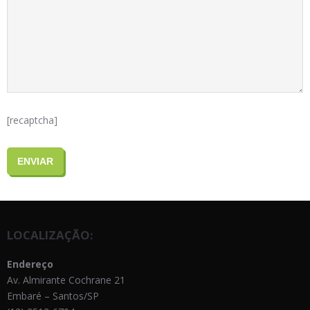
[recaptcha]
LOCALIZAÇÃO:
Endereço
Av. Almirante Cochrane 21
Embaré – Santos/SP